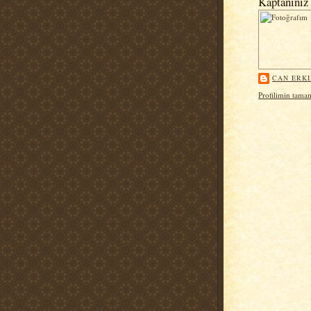
Kaptanınız
CAN ERK
Profilimin tama