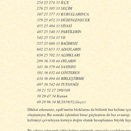
254 25 274 33 İLÇE
276 25 305 33 SEÇİM
307 25 377 33 KURULLARINCA
379 25 452 33 DÜZENLENECEK
455 25 484 33 SİYASİ
487 25 540 33 PARTİLERİN
542 25 554 33 VE
557 25 600 33 BAĞIMSIZ
602 25 653 33 ADAYLARIN
656 25 702 33 ALDIKLARI
299 36 338 44 OYLARIN
341 36 379 44 SAYISINI
381 36 432 44 GÖSTEREN
434 36 494 44 BİRLEŞTİRME
497 36 542 44 TUTANAĞI
30 21 52 27 298/108
30 29 47 34 Kanun
49 29 96 34 M;2839/32,Geçici
Dikkat ederseniz, xpdf metin bloklarını da bölerek her kelime için 
oluşturuyor. Bu sonraki işlemleri biraz güçleştirse de hız avantajı
kelimeyi çevreleyen kutuyu doğru olarak hesaplaması büyük fayd
Bu çıktıyı işleyerek tablo haline getirmek amacıyla yazdığım pro