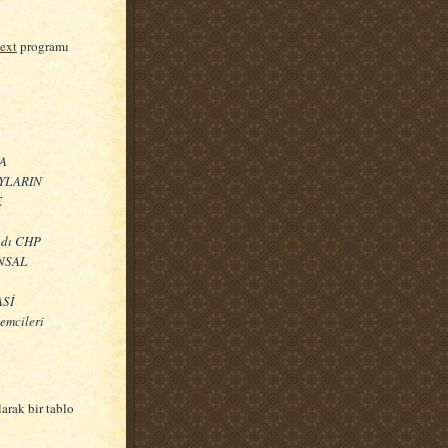
text
programı
A
YLARIN
E
Adı CHP
ÜNSAL
ASİ
mcileri
arak bir tablo