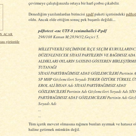
çevirmeye çalıştığınızda ortaya bir harf çorbsı çıkabilir.
Denediğim yazılımlardan birincisi
xpdf
paketi içerisindeki
pdfto
oldu. Ancak elde ettiğim sonuç pek başarılı değildi...
pdftotext -enc UTF-8 yenimahalle1-P.pdf
IN ACAR
298/108 Kanun M;2839/32,Geçici 5.
mını görüntüle
MİLLETVEKİLİ SEÇİMİNDE İLÇE SEÇİM KURULLARINC
DÜZENLENECEK SİYASİ PARTİLERİN VE BAĞIMSIZ ADA
ALDIKLARI OYLARIN SAYISINI GÖSTEREN BİRLEŞTİRM
TUTANAĞI
SİYASİ PARTİ/BAĞIMSIZ ADAY GÖZLEMCİLERİ Partinin 
SP MHP Gözlemcileri Soyadı TOKER ÖZTÜRK TÜRKEL 
EROL ALİ İHSAN Adı SİYASİ PARTİ/BAĞIMSIZ ADAY
GÖZLEMCİLERİ Partinin Adı Gözlemcileri Soyadı Adı SİY
PARTİ/BAĞIMSIZ ADAY GÖZLEMCİLERİ Partinin Adı Gözle
Soyadı Adı
...
...
Tüm içerik mevcut olmasına rağmen bunları ayırmak ve hatasız ol
haline getirmek mümkün değil.