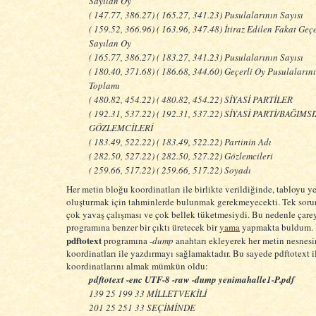
Sayılan Oy
( 147.77, 386.27) ( 165.27, 341.23) Pusulalarının Sayısı
( 159.52, 366.96) ( 163.96, 347.48) İtiraz Edilen Fakat Geçe
Sayılan Oy
( 165.77, 386.27) ( 183.27, 341.23) Pusulalarının Sayısı
( 180.40, 371.68) ( 186.68, 344.60) Geçerli Oy Pusulaların
Toplamı
( 480.82, 454.22) ( 480.82, 454.22) SİYASİ PARTİLER
( 192.31, 537.22) ( 192.31, 537.22) SİYASİ PARTİ/BAĞIMS
GÖZLEMCİLERİ
( 183.49, 522.22) ( 183.49, 522.22) Partinin Adı
( 282.50, 527.22) ( 282.50, 527.22) Gözlemcileri
( 259.66, 517.22) ( 259.66, 517.22) Soyadı
Her metin bloğu koordinatları ile birlikte verildiğinde, tabloyu y
oluşturmak için tahminlerde bulunmak gerekmeyecekti. Tek sorun
çok yavaş çalışması ve çok bellek tüketmesiydi. Bu nedenle çarey
programına benzer bir çıktı üretecek bir
yama
yapmakta buldum.
pdftotext
programına
-dump
anahtarı ekleyerek her metin nesnesi
koordinatları ile yazdırmayı sağlamaktadır. Bu sayede pdftotext i
koordinatlarını almak mümkün oldu:
pdftotext -enc UTF-8 -raw -dump yenimahalle1-P.pdf
139 25 199 33 MİLLETVEKİLİ
201 25 251 33 SEÇİMİNDE