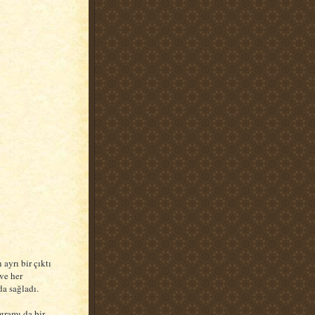
ayrı bir çıktı
 ve her
a sağladı.
gramı da bir