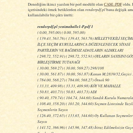
Denediğim ikinci yazılım bir perl modülü olan
CAM::PDF
oldu. 
içerisindeki örnek betiklerden olan
renderpdf.pl
bana değişik am
kullanılabilir bir çıktı üretti:
renderpdf.pl yenimahalle1-P.pdf 1
( 0.00, 595.00) ( 0.00, 595.00)
( 139.43, 563.76) ( 139.43, 563.76) MİLLETVEKİLİ SEÇİ
İLÇE SEÇİM KURULLARINCA DÜZENLENECEK SİYASİ
PARTİLERİN VE BAĞIMSIZ ADAYLARIN ALDIKLARI
( 298.72, 552.91) ( 298.72, 552.91) OYLARIN SAYISINI 
BİRLEŞTİRME TUTANAĞI
( 30.00, 569.27) ( 30.00, 569.27) 298/108
( 30.00, 561.87) ( 30.00, 561.87) Kanun M;2839/32,Geçici 
( 784.00, 568.27) ( 784.00, 568.27) Örnek 90
( 33.33, 409.98) ( 33.33, 409.98) KÖY VE MAHALLE
( 50.83, 403.73) ( 50.83, 403.73) ADI
( 90.40, 379.74) ( 104.74, 344.60) Sandık Kurulu Numarala
( 108.40, 358.20) ( 101.20, 344.60) Seçmen Listesinde Yazıl
Seçmenlerin Sayısı
( 126.40, 372.65) ( 133.65, 344.60) Oy Kullanan Seçmenler
Sayısı
( 141.52, 366.96) ( 145.96, 347.48) İtiraz Edilmeksizin Geçe