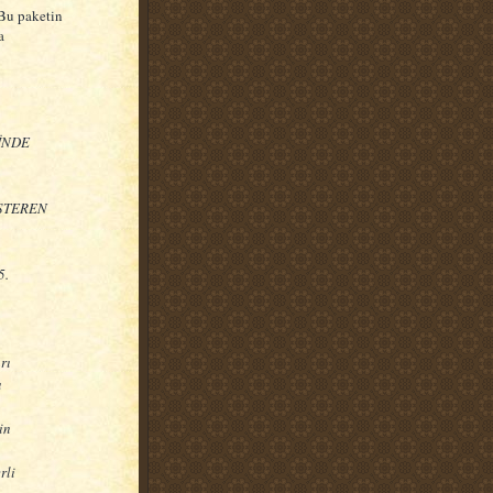
Bu paketin
a
MİNDE
GÖSTEREN
5.
rı
ı
in
rli