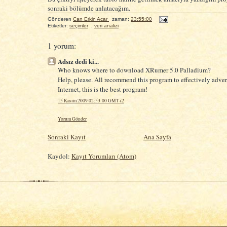
sonraki bölümde anlatacağım.
Gönderen
Can Erkin Acar
zaman:
23:55:00
Etiketler:
seçimler
,
veri analizi
1 yorum:
Adsız dedi ki...
Who knows where to download XRumer 5.0 Palladium?
Help, please. All recommend this program to effectively adver
Internet, this is the best program!
15 Kasım 2009 02:53:00 GMT+2
Yorum Gönder
Sonraki Kayıt
Ana Sayfa
Kaydol:
Kayıt Yorumları (Atom)