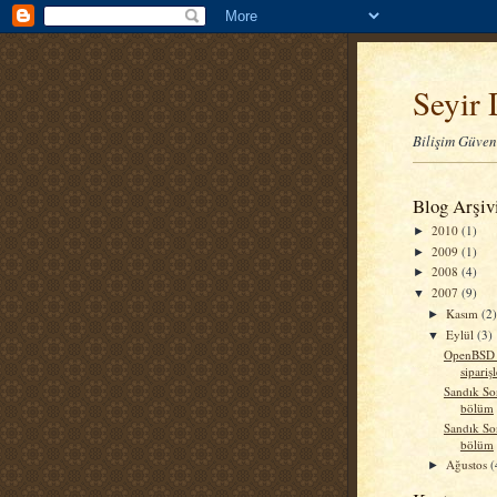
Seyir 
Bilişim Güvenl
Blog Arşiv
2010
(1)
►
2009
(1)
►
2008
(4)
►
2007
(9)
▼
Kasım
(2
►
Eylül
(3)
▼
OpenBSD 
siparişl
Sandık Son
bölüm
Sandık Son
bölüm
Ağustos
(
►