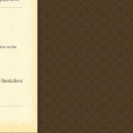
tise on the
Önceki Kayıt