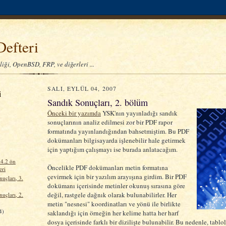
Defteri
iği, OpenBSD, FRP, ve diğerleri ...
SALI, EYLÜL 04, 2007
i
Sandık Sonuçları, 2. bölüm
Önceki bir yazımda
YSK'nın yayınladığı sandık
sonuçlarının analiz edilmesi zor bir PDF rapor
formatında yayınlandığından bahsetmiştim. Bu PDF
dokümanları bilgisayarda işlenebilir hale getirmek
)
için yaptığım çalışmayı ise burada anlatacağım.
4.2 ön
Öncelikle PDF dokümanları metin formatına
eri
çevirmek için bir yazılım arayışına girdim. Bir PDF
uçları, 3.
dokümanı içerisinde metinler okunuş sırasına göre
değil, rastgele dağnık olarak bulunabilirler. Her
uçları, 2.
metin "nesnesi" koordinatları ve yönü ile birlikte
4)
saklandığı için örneğin her kelime hatta her harf
dosya içerisinde farklı bir dizilişte bulunabilir. Bu nedenle, tabl