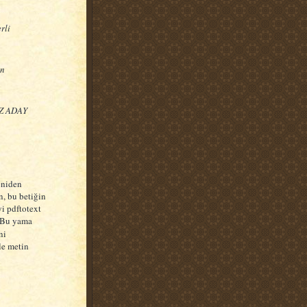
rli
ın
IZ ADAY
eniden
, bu betiğin
i pdftotext
 Bu yama
ni
le metin