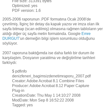
File size: 313391 bytes
Optimized: yes
PDF version: 1.6
2005-2006 raporunun .PDF formatına Ocak 2008'de
çevrilmiş. İlginç bir detay da kapak yazısı ve imza olan ilk
sayfa bitmap (scan edilmiş) olmasına rağmen tabloların yer
aldığı diğer üç sayfa metin formatında. Google
Emre
DURGUT
'un derneğin bilgi işlem sorumlusu olduğunu
söylüyor.
2007 raporuna baktığımda ise daha farklı bir durum ile
karşılaştım. Dosyanın yaratılma ve değiştirilme tarihleri
farklıydı:
$ pdfinfo
denizfeneri_bagimsizdenetimraporu_2007.pdf
Creator: Adobe Acrobat 8.1 Combine Files
Producer: Adobe Acrobat 8.12 Paper Capture
Plug-in
CreationDate: Thu May 1 14:10:27 2008
ModDate: Mon Sep 8 16:52:22 2008
Tagged: yes