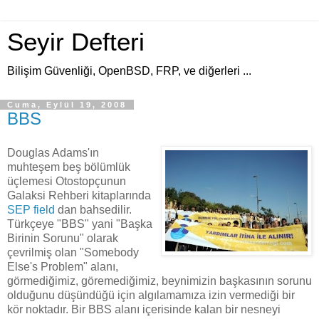
Seyir Defteri
Bilişim Güvenliği, OpenBSD, FRP, ve diğerleri ...
Cuma, Eylül 19, 2008
BBS
Douglas Adams'ın
muhteşem beş bölümlük
üçlemesi Otostopçunun
Galaksi Rehberi kitaplarında
SEP field
dan bahsedilir.
Türkçeye "BBS" yani "Başka
Birinin Sorunu" olarak
çevrilmiş olan "Somebody
Else's Problem" alanı,
görmediğimiz, göremediğimiz, beynimizin başkasının sorunu
olduğunu düşündüğü için algılamamıza izin vermediği bir
kör noktadır. Bir BBS alanı içerisinde kalan bir nesneyi