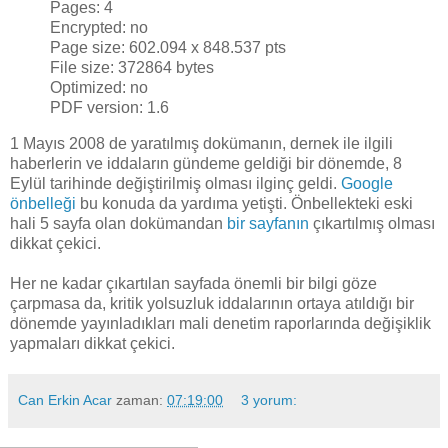
Pages: 4
Encrypted: no
Page size: 602.094 x 848.537 pts
File size: 372864 bytes
Optimized: no
PDF version: 1.6
1 Mayıs 2008 de yaratılmış dokümanın, dernek ile ilgili
haberlerin ve iddaların gündeme geldiği bir dönemde, 8
Eylül tarihinde değiştirilmiş olması ilginç geldi.
Google
önbelleği
bu konuda da yardıma yetişti. Önbellekteki eski
hali 5 sayfa olan dokümandan
bir sayfanın
çıkartılmış olması
dikkat çekici.
Her ne kadar çıkartılan sayfada önemli bir bilgi göze
çarpmasa da, kritik yolsuzluk iddalarının ortaya atıldığı bir
dönemde yayınladıkları mali denetim raporlarında değişiklik
yapmaları dikkat çekici.
Can Erkin Acar
zaman:
07:19:00
3 yorum: