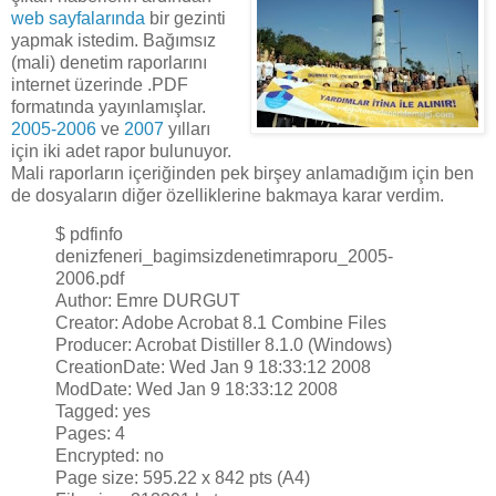
web sayfalarında
bir gezinti
yapmak istedim. Bağımsız
(mali) denetim raporlarını
internet üzerinde .PDF
formatında yayınlamışlar.
2005-2006
ve
2007
yılları
için iki adet rapor bulunuyor.
Mali raporların içeriğinden pek birşey anlamadığım için ben
de dosyaların diğer özelliklerine bakmaya karar verdim.
$ pdfinfo
denizfeneri_bagimsizdenetimraporu_2005-
2006.pdf
Author: Emre DURGUT
Creator: Adobe Acrobat 8.1 Combine Files
Producer: Acrobat Distiller 8.1.0 (Windows)
CreationDate: Wed Jan 9 18:33:12 2008
ModDate: Wed Jan 9 18:33:12 2008
Tagged: yes
Pages: 4
Encrypted: no
Page size: 595.22 x 842 pts (A4)