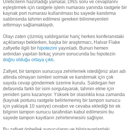
Üreticilerin hazırladığı yamalar, DNS soru ve cevaplarını
eşleştirmek için rastgele işlem numarası yanında rastgele bir
kaynak port numarası kullanılması bu sayede kandırma
saldırısında tahmin edilmesi gereken bilinmeyenleri
arttırmayı sağlamaktaydı.
Olayı zaten çözmüş saldırganlar hariç herkes konferanstaki
açıklamayı beklerken, başka bir araştırmacı, Halvar Flake
zafiyetle ilgili bir
hipotezini
yayınladı. Bunun hemen
ardından yapılan birkaç yorum sonucunda bu hipotezin
doğru olduğu ortaya çıktı
.
Zafiyet, bir tampon sunucuya zehirlemek istediğiniz alan adı
altında olmayan isimleri sormak ve kandırmak için çok
sayıda cevap göndermek üzerine kurulu. Saldırgan her
defasında farklı bir isim sorgulayarak, tahmin etme için
yeniden şans kazanıyor. Yüksek bir olasılıkla kısa zamanda
(kaynak portunu rastgele belirlememiş bir tampon sunucu
için yaklaşık 10 saniye) cevabın ve cevaba eklediği bir ek
bilginin tampon sunucu tarafından kabul edilmesini bu
sayede tampon kayıtların zehirlenmesini sağlıyor.
Bu zafiyet önbellek sunucularını ve bilgisayarlardaki