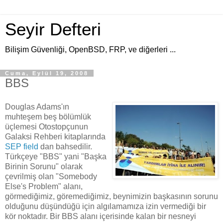
Seyir Defteri
Bilişim Güvenliği, OpenBSD, FRP, ve diğerleri ...
Cuma, Eylül 19, 2008
BBS
Douglas Adams'ın
muhteşem beş bölümlük
üçlemesi Otostopçunun
Galaksi Rehberi kitaplarında
SEP field
dan bahsedilir.
Türkçeye "BBS" yani "Başka
Birinin Sorunu" olarak
çevrilmiş olan "Somebody
Else's Problem" alanı,
görmediğimiz, göremediğimiz, beynimizin başkasının sorunu
olduğunu düşündüğü için algılamamıza izin vermediği bir
kör noktadır. Bir BBS alanı içerisinde kalan bir nesneyi